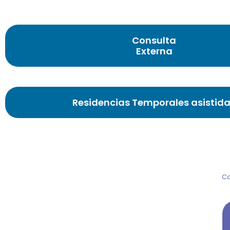
Consulta
Externa
Residencias Temporales asistid
Co