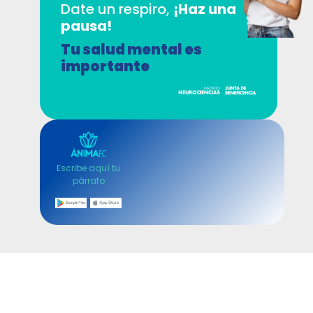
Date un respiro,
¡Haz una
pausa!
Tu salud mental es
importante
Escribe aquí tu
párrafo